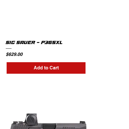
SIG SAUER - P365XL
Price
$629.00
Add to Cart