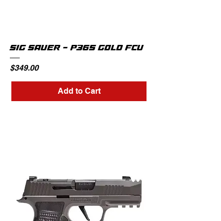
SIG SAUER - P365 GOLD FCU
Price
$349.00
Add to Cart