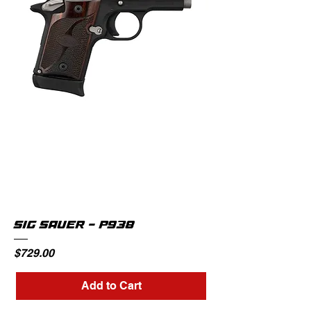
SIG SAUER - P938
Price
$729.00
Add to Cart