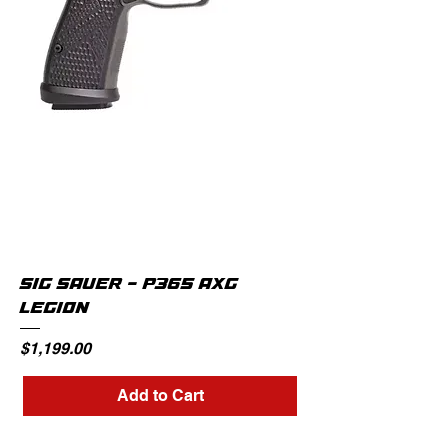
SIG SAUER - P365 AXG
LEGION
Price
$1,199.00
Add to Cart