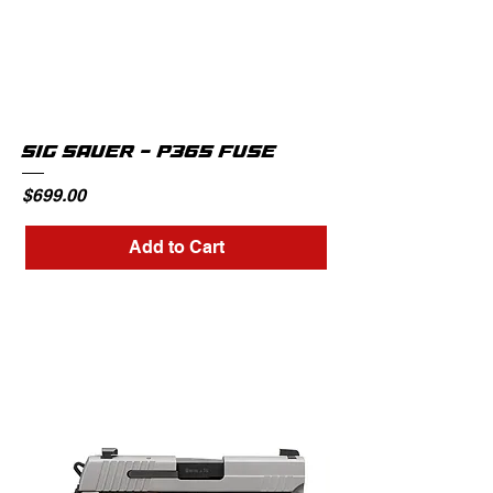
SIG SAUER - P365 FUSE
Price
$699.00
Add to Cart