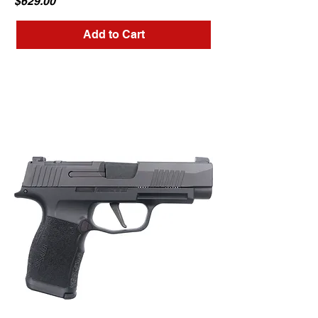
Price
$629.00
Add to Cart