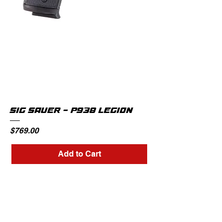
SIG SAUER - P938 LEGION
Price
$769.00
Add to Cart