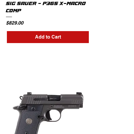
SIG SAUER - P365 X-MACRO
COMP
Price
$829.00
Add to Cart