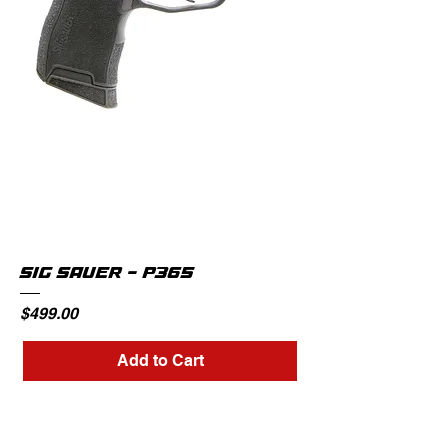
SIG SAUER - P365
Price
$499.00
Add to Cart