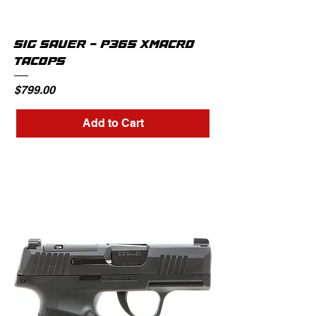
SIG SAUER - P365 XMACRO
TACOPS
Price
$799.00
Add to Cart