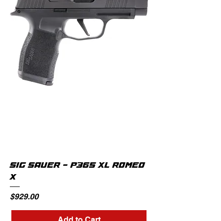
SIG SAUER - P365 XL ROMEO
X
Price
$929.00
Add to Cart