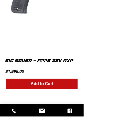
SIG SAUER - P226 ZEV RXP
Price
$1,999.00
Add to Cart